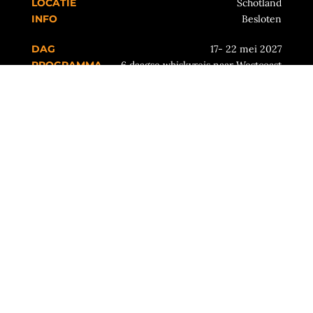
Schotland
Besloten
17- 22 mei 2027
6 daagse whiskyreis naar Westcoast
Scotland
Schotland
Besloten